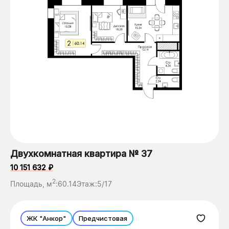
Двухкомнатная квартира № 37
10 151 632 ₽
2
Площадь, м
:
60.14
Этаж:
5/17
ЖК "Анкор"
Предчистовая